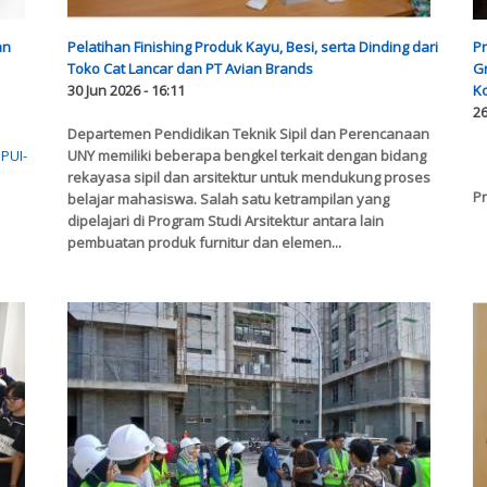
an
Pelatihan Finishing Produk Kayu, Besi, serta Dinding dari
Pr
Toko Cat Lancar dan PT Avian Brands
G
30 Jun 2026 - 16:11
Ko
26
Departemen Pendidikan Teknik Sipil dan Perencanaan
u
PUI-
UNY memiliki beberapa bengkel terkait dengan bidang
rekayasa sipil dan arsitektur untuk mendukung proses
Pr
belajar mahasiswa. Salah satu ketrampilan yang
dipelajari di Program Studi Arsitektur antara lain
pembuatan produk furnitur dan elemen...