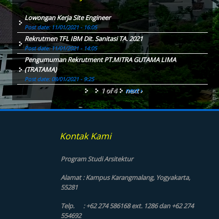
Lowongan Kerja Site Engineer
Post date:
11/01/2021 - 16:05
Rekrutmen TFL IBM Dit. Sanitasi TA. 2021
Post date:
11/01/2021 - 14:05
Pengumuman Rekrutment PT.MITRA GUTAMA LIMA
(TRATAMA)
Post date:
08/01/2021 - 9:25
1 of 4
next ›
Kontak Kami
Program Studi Arsitektur
Alamat : Kampus Karangmalang, Yogyakarta,
55281
Telp. : +62 274 586168 ext. 1286 dan +62 274
554692