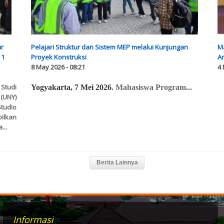
ur
Pelajari Struktur dan Sistem MEP melalui Kunjungan
M
 1
Proyek Konstruksi
Ar
8 May 2026 - 08:21
4 
Studi
Yogyakarta, 7 Mei 2026
. Mahasiswa Program...
(UNY)
Studio
ilkan
...
Informasi