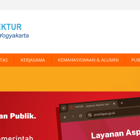
ITAS
KERJASAMA
KEMAHASISWAAN & ALUMNI
PUB