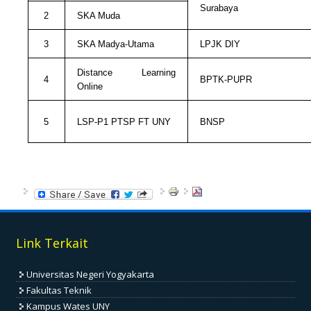
Surabaya
2
SKA Muda
3
SKA Madya-Utama
LPJK DIY
Distance Learning
4
BPTK-PUPR
Online
5
LSP-P1 PTSP FT UNY
BNSP
Link Terkait
Universitas Negeri Yogyakarta
Fakultas Teknik
Kampus Wates UNY