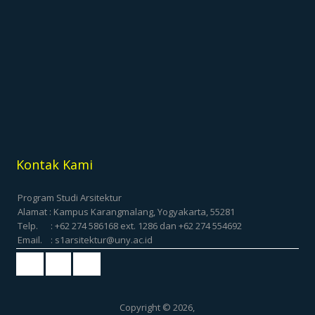
Kontak Kami
Program Studi Arsitektur
Alamat : Kampus Karangmalang, Yogyakarta, 55281
Telp. : +62 274 586168 ext. 1286 dan +62 274 554692
Email. : s1arsitektur@uny.ac.id
Copyright © 2026,