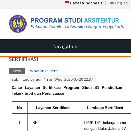
Bahasa Indonesia
English
Navigation
SERTIFIKASI
Primary tabs
View
(active tab)
What links here
Submitted by
adm1n
on Wed, 2020-05-20 22:37
Daftar Layanan Sertifikasi Program Studi S1 Pendidikan
Teknik Sipil dan Perencanaan
No
Layanan
Sertifikasi
Lembaga Sertifikasi
1
SKT
LPJK DIY bekerja sama
dengan Balai Jakons IV