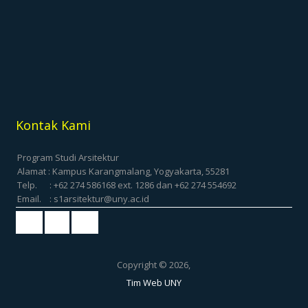
Kontak Kami
Program Studi Arsitektur
Alamat : Kampus Karangmalang, Yogyakarta, 55281
Telp. : +62 274 586168 ext. 1286 dan +62 274 554692
Email. : s1arsitektur@uny.ac.id
Copyright © 2026,
Tim Web UNY