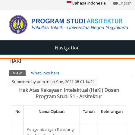
Bahasa Indonesia
English
Navigation
HAKI
Primary tabs
View
(active tab)
What links here
Submitted by
adm1n
on Sun, 2021-08-01 14:21
Hak Atas Kekayaan Intelektual (HaKI) Dosen
Program Studi S1 - Arsitektur
No
Nama Ciptaan
Tahun
Keterangan
Pengembangan Kandang