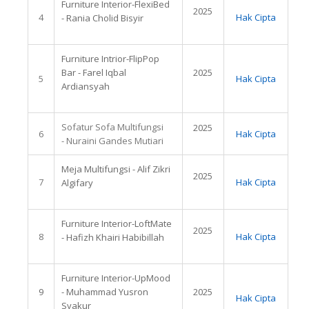
Furniture Interior-FlexiBed
2025
4
Hak Cipta
- Rania Cholid Bisyir
Furniture Intrior-FlipPop
Bar - Farel Iqbal
2025
5
Hak Cipta
Ardiansyah
Sofatur Sofa Multifungsi
2025
6
Hak Cipta
- Nuraini Gandes Mutiari
Meja Multifungsi - Alif Zikri
2025
7
Hak Cipta
Algifary
Furniture Interior-LoftMate
2025
8
Hak Cipta
- Hafizh Khairi Habibillah
Furniture Interior-UpMood
9
- Muhammad Yusron
2025
Hak Cipta
Syakur