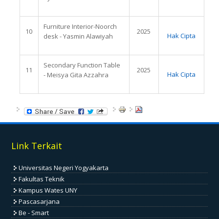
Furniture Interior-Noorch
10
2025
Hak Cipta
desk - Yasmin Alawiyah
Secondary Function Table
11
2025
Hak Cipta
- Meisya Gita Azzahra
Link Terkait
Universitas Negeri Yogyakarta
Fakultas Teknik
Kampus Wates UNY
Pascasarjana
Be - Smart