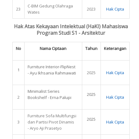
C-BIM Gedung Olahraga
23
2023
Hak Cipta
Wates
Hak Atas Kekayaan Intelektual (HaKI) Mahasiswa
Program Studi S1 - Arsitektur
No
Nama Ciptaan
Tahun
Keterangan
Furniture Interior-FlipNest
1
2025
Hak Cipta
- Ayu Ikhsania Rahmawati
Minimalist Series
2025
2
Hak Cipta
Bookshelf - Erna Palupi
Furniture Sofa Multifungsi
2025
3
dan Partisi Pivot Dinamis
Hak Cipta
- Aryo Aji Prasetyo